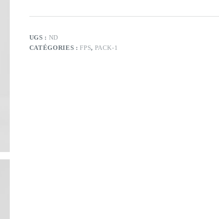
FPS
-
Top#1
-
2
UGS :
ND
couleurs
CATÉGORIES :
FPS
,
PACK-1