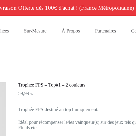
vraison Offerte dès 100€ d'achat ! (France Métropolitaine)
phées
Sur-Mesure
À Propos
Partenaires
Co
Trophée FPS – Top#1 – 2 couleurs
59,99
€
Trophée FPS destiné au top1 uniquement.
Idéal pour récompenser le/les vainqueur(s) sur des jeux tels q
Finals etc…