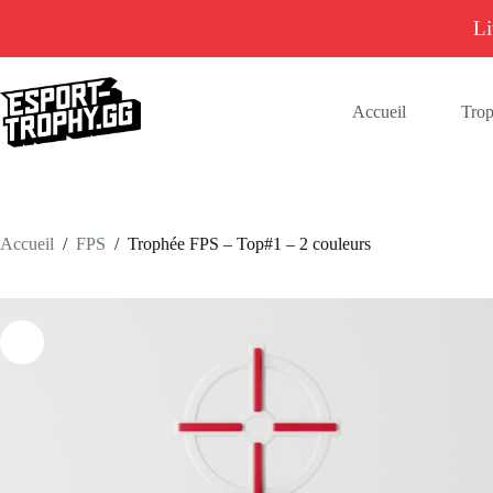
Li
Passer
au
contenu
Accueil
Tro
Accueil
/
FPS
/
Trophée FPS – Top#1 – 2 couleurs